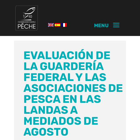
EVALUACIÓN DE
LA GUARDERÍA
FEDERAL Y LAS
ASOCIACIONES DE
PESCA EN LAS
LANDAS A
MEDIADOS DE
AGOSTO