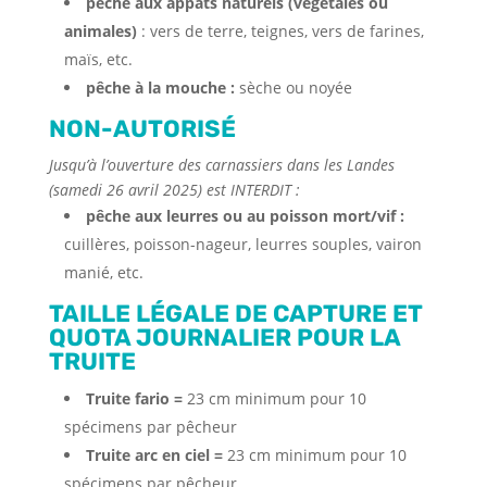
pêche aux appâts naturels (végétales ou
animales)
: vers de terre, teignes, vers de farines,
maïs, etc.
pêche à la mouche :
sèche ou noyée
NON-AUTORISÉ
Jusqu’à l’ouverture des carnassiers dans les Landes
(samedi 26 avril 2025) est INTERDIT :
pêche aux leurres ou au poisson mort/vif :
cuillères, poisson-nageur, leurres souples, vairon
manié, etc.
TAILLE LÉGALE DE CAPTURE ET
QUOTA JOURNALIER POUR LA
TRUITE
Truite fario =
23 cm minimum pour 10
spécimens par pêcheur
Truite arc en ciel =
23 cm minimum pour 10
spécimens par pêcheur