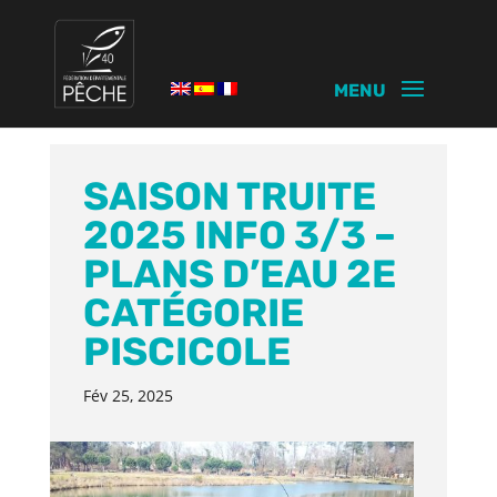
SAISON TRUITE
2025 INFO 3/3 –
PLANS D’EAU 2E
CATÉGORIE
PISCICOLE
Fév 25, 2025