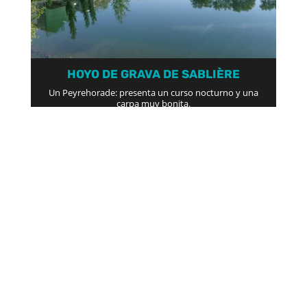
HOYO DE GRAVA DE SABLIÈRE
Un Peyrehorade: presenta un curso nocturno y una
carpa muy bonita.
GRAVA DE TORTE (DAX) O ROMA (ST