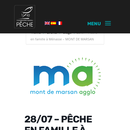
Home
Events
Stage
28/07 – Pêche
en famille à Ménasse – MONT DE MARSAN
28/07 – PÊCHE