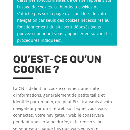
Certaines fonctionnalités de ce site reposent sur
l’usage de cookies. Le bandeau cookies ne
s’affiche pas sur la page d’accueil lors de votre
navigation car seuls des cookies nécessaires au
fonctionnement du site sont déposés (vous
pouvez cependant vous y opposer en suivant les
procédures indiquées).
QU’EST-CE QU’UN
COOKIE ?
La CNIL définit un cookie comme « une suite
d’informations, généralement de petite taille et
identifié par un nom, qui peut être transmis à votre
navigateur par un site web sur lequel vous vous
connectez. Votre navigateur web le conservera
pendant une certaine durée, et le renverra au
serveur web chaque fois que vous vous y re-