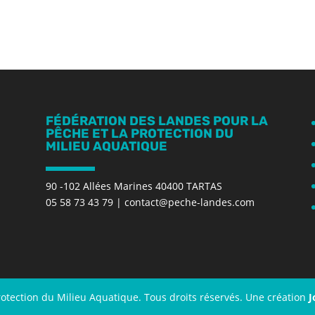
FÉDÉRATION DES LANDES POUR LA
PÊCHE ET LA PROTECTION DU
MILIEU AQUATIQUE
90 -102 Allées Marines 40400 TARTAS
05 58 73 43 79
|
contact@peche-landes.com
rotection du Milieu Aquatique. Tous droits réservés. Une création
J