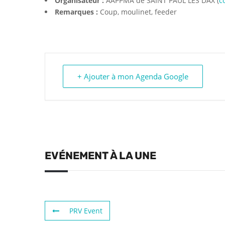
Organisateur :
AAPPMA de SAINT PAUL LES DAX (
c
Remarques :
Coup, moulinet, feeder
+ Ajouter à mon Agenda Google
EVÉNEMENT À LA UNE
PRV Event