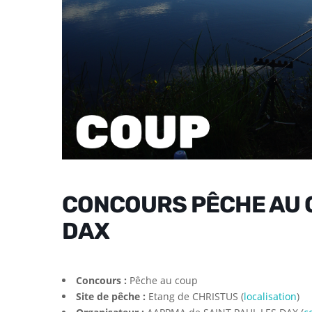
CONCOURS PÊCHE AU C
DAX
Concours :
Pêche au coup
Site de pêche :
Etang de CHRISTUS (
localisation
)