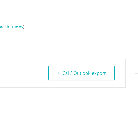
oordonnées
)
+ iCal / Outlook export