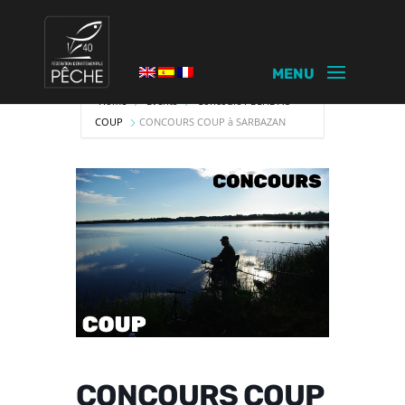
Home
Events
Concours PECHE AU
COUP
CONCOURS COUP à SARBAZAN
CONCOURS COUP