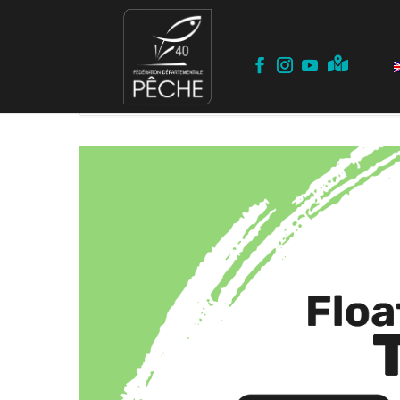
Home
Events
Stage
STAGE ENFANT – Float Tube – SAI