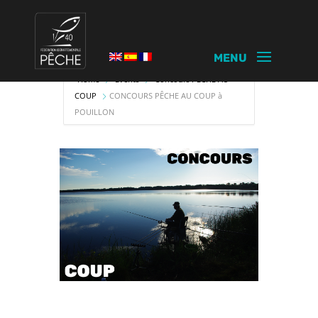
Home
Events
Concours PECHE AU
COUP
CONCOURS PÊCHE AU COUP à
POUILLON