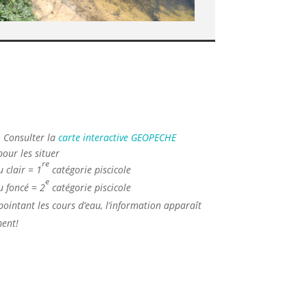
 Consulter la
carte interactive GEOPECHE
our les situer
re
u clair = 1
catégorie piscicole
e
u foncé = 2
catégorie piscicole
pointant les cours d’eau, l’information apparaît
ent!