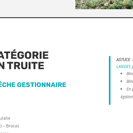
ATÉGORIE
ASTUCE
–
N TRUITE
LANDES
p
Ble
Ble
PÊCHE GESTIONNAIRE
En 
égalem
ulalie
) – Brocas