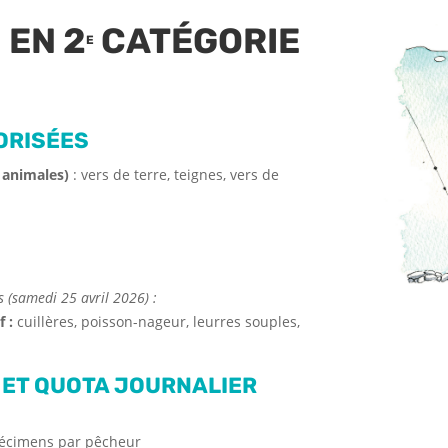
 EN 2
CATÉGORIE
E
ORISÉES
 animales)
: vers de terre, teignes, vers de
s (samedi 25 avril 2026) :
 :
cuillères, poisson-nageur, leurres souples,
 ET QUOTA JOURNALIER
écimens par pêcheur