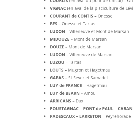
COURLIS
(en aval du pont de Chicot) – O
VIGNAC
(en aval de la pisciculture de Lé
COURANT de CONTIS
– Onesse
BES
– Onesse et Tartas
LUDON
– Villeneuve et Mont de Marsan
MIDOUZE
– Mont de Marsan
DOUZE
– Mont de Marsan
LUDON
– Villeneuve de Marsan
LUZOU
– Tartas
LOUTS
– Mugron et Hagetmau
GABAS
– St Sever et Samadet
LUY de FRANCE
– Hagetmau
LUY de BEARN
– Amou
ARRIGANS
– Dax
POUSTAGNAC – PONT de PAUL – CABAN
PADESCAUX – LARRETON
– Peyrehorade