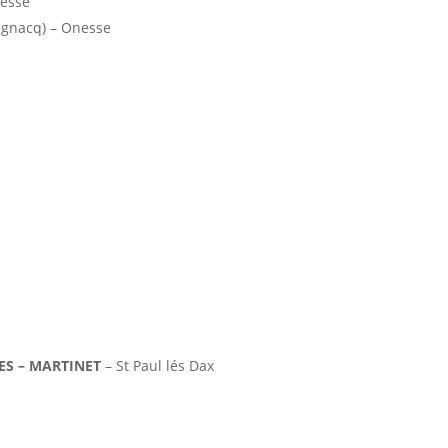
nesse
vignacq) – Onesse
ES – MARTINET
– St Paul lés Dax