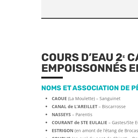
COURS D’EAU 2
C
E
EMPOISSONNÉS E
NOMS ET ASSOCIATION DE 
CAOUE
(La Moulette) – Sanguinet
CANAL de L’AREILLET
– Biscarrosse
NASSEYS
– Parentis
COURANT de STE EULALIE
– Gastes/Ste E
ESTRIGON
(en amont de l’étang de Brocas